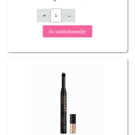
+
–
In winkelmandje