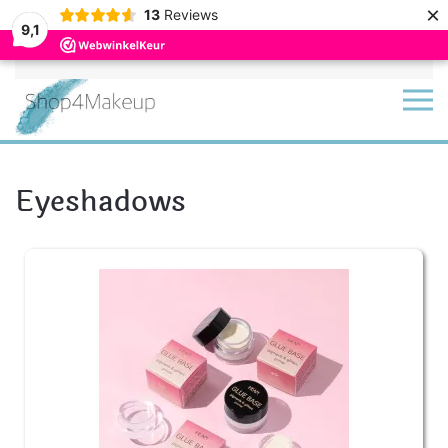
×
13
Reviews
9,1
Terug naar hoofdinhoud
Eyeshadows