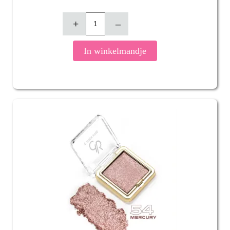
+
–
In winkelmandje