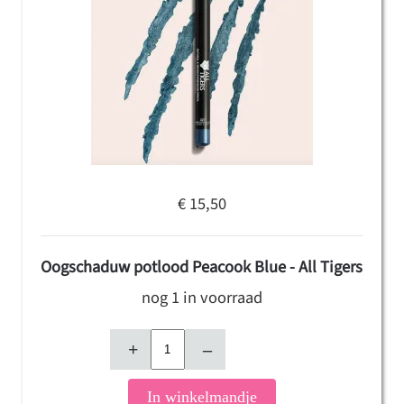
€ 15,50
Oogschaduw potlood Peacook Blue - All Tigers
nog 1 in voorraad
+
–
In winkelmandje