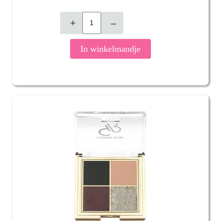
+
–
In winkelmandje