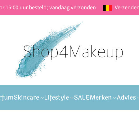
oor 15:00 uur besteld; vandaag verzonden
Verzenden
rfum
Skincare
Lifestyle
SALE
Merken
Advies