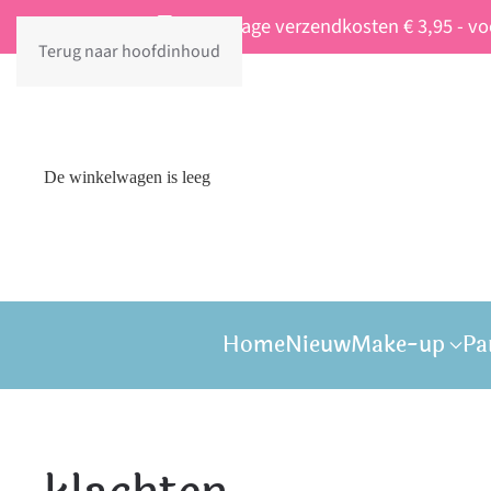
Vaste lage verzendkosten € 3,95 - v
Terug naar hoofdinhoud
De winkelwagen is leeg
Home
Nieuw
Make-up
Pa