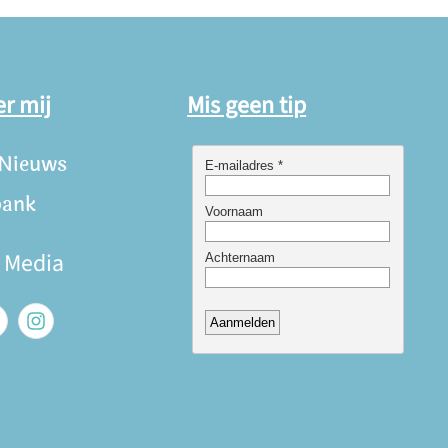
er mij
Mis geen tip
 Nieuws
bank
e Media