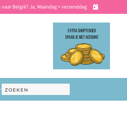
 naar België? Ja, Maandag = verzenddag