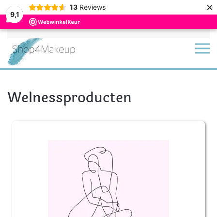
×
13
Reviews
9,1
Terug naar hoofdinhoud
Welnessproducten