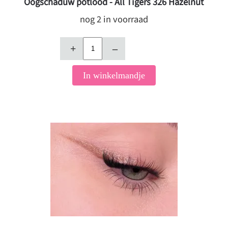
Oogschaduw potlood - All Tigers 326 Hazelnut
nog 2 in voorraad
+
–
In winkelmandje