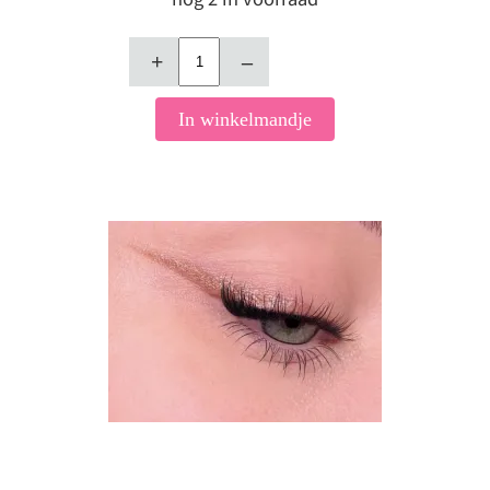
+
–
In winkelmandje