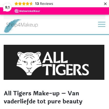
×
13
Reviews
9,1
Terug naar hoofdinhoud
All Tigers Make-up – Van
vaderliefde tot pure beauty