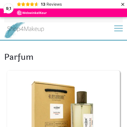
×
13
Reviews
9,1
Terug naar hoofdinhoud
Parfum