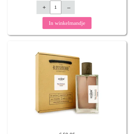
+
–
In winkelmandje