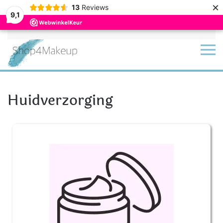
×
13
Reviews
9,1
Terug naar hoofdinhoud
Huidverzorging