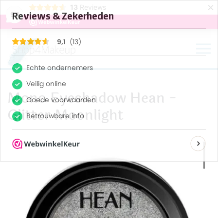
×
13
Reviews
9,1
Terug naar hoofdinhoud
Mono Eyeshadow Hean -
Glitter Moonlight