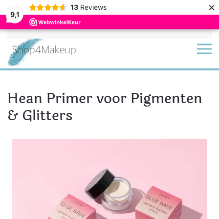
×
13
Reviews
9,1
Terug naar hoofdinhoud
Hean Primer voor Pigmenten
& Glitters