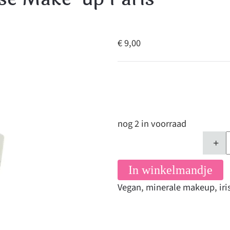
€ 9,00
nog 2 in voorraad
+
In winkelmandje
Vegan
,
minerale makeup
,
ir