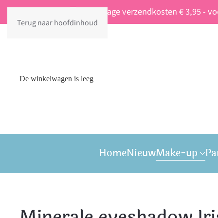
Vaste lage verzendkosten € 3,95 - v
Terug naar hoofdinhoud
De winkelwagen is leeg
Home
Nieuw
Make-up
Pa
Minerale eyeshadow Ir