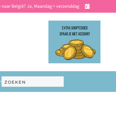
 naar België? Ja, Maandag = verzenddag