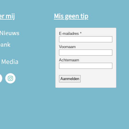
er mij
Mis geen tip
 Nieuws
bank
e Media