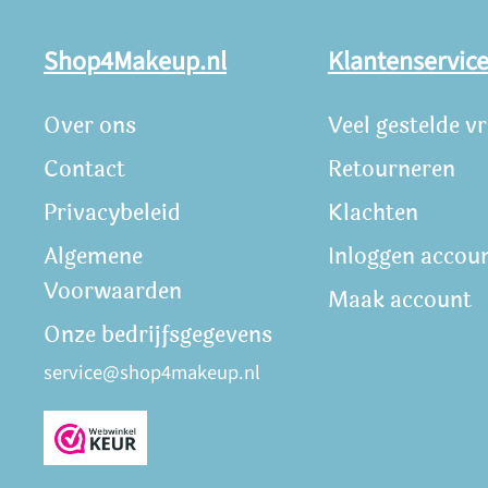
Shop4Makeup.nl
Klantenservic
Over ons
Veel gestelde v
Contact
Retourneren
Privacybeleid
Klachten
Algemene
Inloggen accou
Voorwaarden
Maak account
Onze bedrijfsgegevens
service@shop4makeup.nl