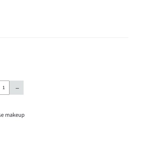
–
ise makeup