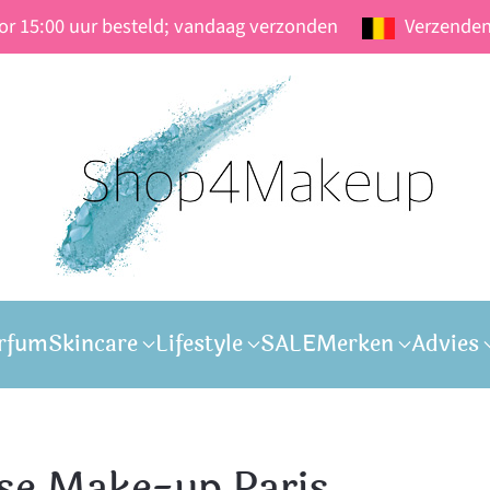
oor 15:00 uur besteld; vandaag verzonden
Verzenden
rfum
Skincare
Lifestyle
SALE
Merken
Advies
ise Make-up Paris