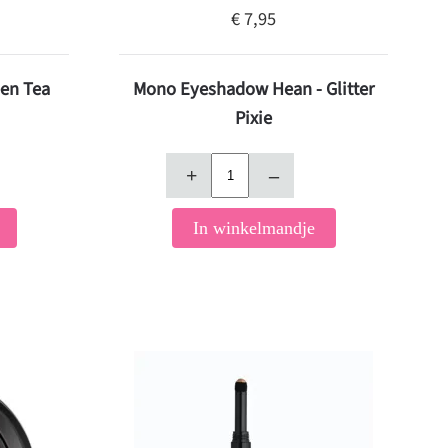
€ 7,95
en Tea
Mono Eyeshadow Hean - Glitter
Pixie
+
–
In winkelmandje