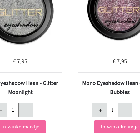
€ 7,95
€ 7,95
yeshadow Hean - Glitter
Mono Eyeshadow Hean - 
Moonlight
Bubbles
+
–
+
–
In winkelmandje
In winkelmandje