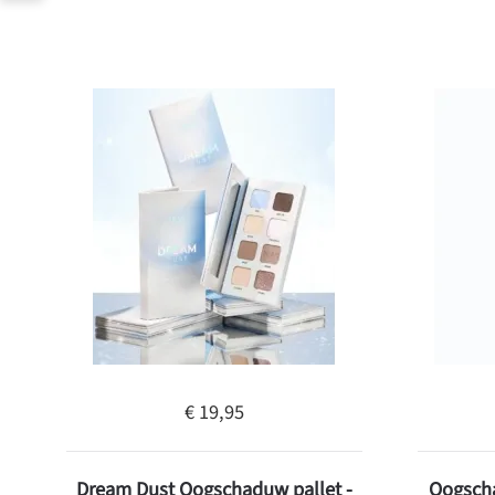
€ 19,95
Dream Dust Oogschaduw pallet -
Oogsch