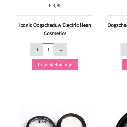
€ 8,95
Iconic Oogschaduw Electric Hean
Oogscha
Cosmetics
+
–
In winkelmandje