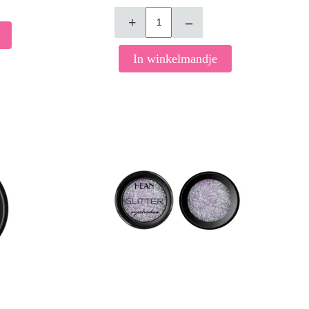
+
–
In winkelmandje