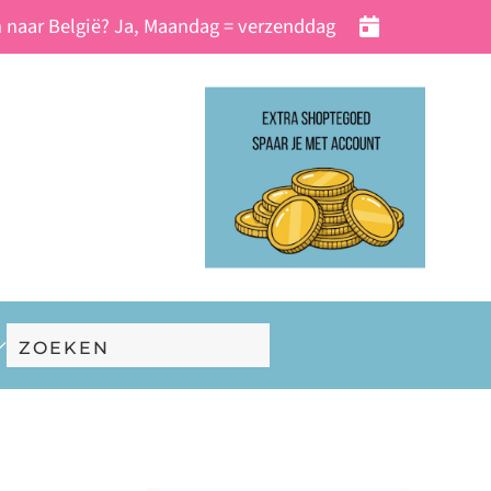
 naar België? Ja, Maandag = verzenddag