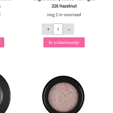
s
326 Hazelnut
d
nog 2 in voorraad
+
–
In winkelmandje