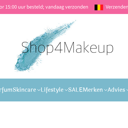
oor 15:00 uur besteld; vandaag verzonden
Verzenden
rfum
Skincare
Lifestyle
SALE
Merken
Advies