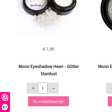
€ 7,95
Mono Eyeshadow Hean - Glitter
Mono E
Stardust
+
–
In winkelmandje
9,1