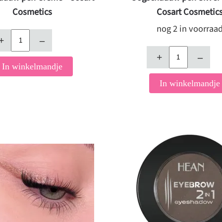
Cosmetics
Cosart Cosmetic
nog 2 in voorraa
+
–
+
–
In winkelmandje
In winkelmandje