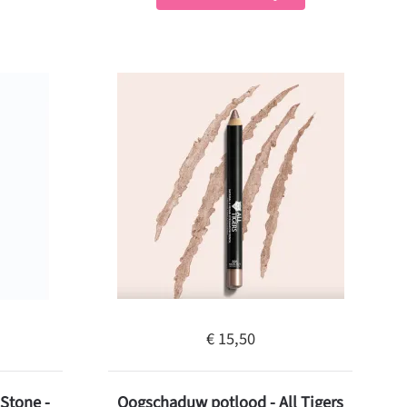
€ 15,50
Stone -
Oogschaduw potlood - All Tigers