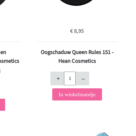
€ 8,95
 en
Oogschaduw Queen Rules 151 -
osmetics
Hean Cosmetics
d
+
–
In winkelmandje