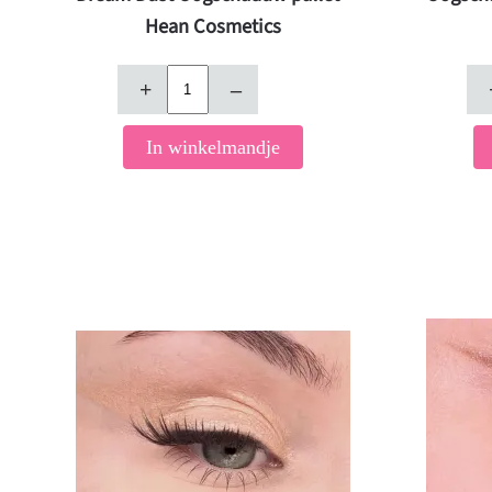
Hean Cosmetics
+
–
In winkelmandje