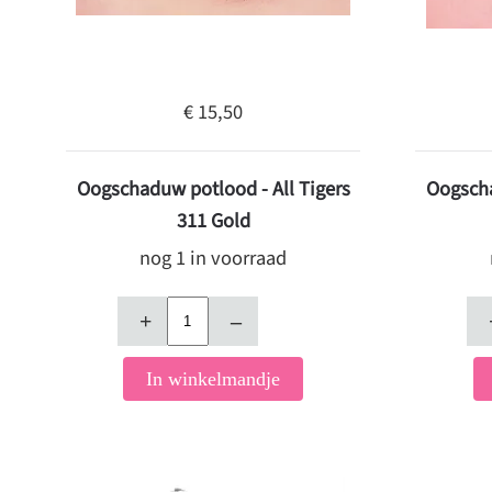
€ 15,50
Oogschaduw potlood - All Tigers
Oogscha
311 Gold
nog 1 in voorraad
+
–
In winkelmandje