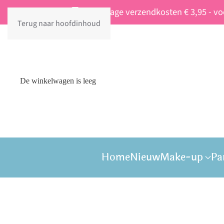
Vaste lage verzendkosten € 3,95 - v
Terug naar hoofdinhoud
De winkelwagen is leeg
Home
Nieuw
Make-up
Pa