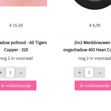
€ 15,50
€ 8,95
duw potlood - All Tigers
2in1 Wenkbrauwen
Copper - 320
oogschaduw 403 Hean C
nog 2 in voorraad
nog 2 in voorraa
+
–
+
–
In winkelmandje
In winkelmandje