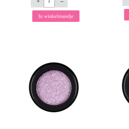
+
–
In winkelmandje