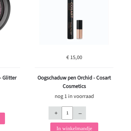
€ 15,00
Glitter
Oogschaduw pen Orchid - Cosart
Cosmetics
nog 1 in voorraad
+
–
In winkelmandje