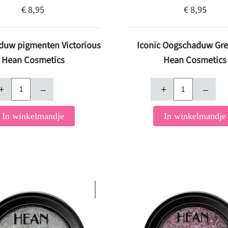
€ 8,95
€ 8,95
duw pigmenten Victorious
Iconic Oogschaduw Gre
Hean Cosmetics
Hean Cosmetics
+
–
+
–
In winkelmandje
In winkelmandje