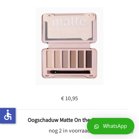
€ 10,95
accessible
Oogschaduw Matte On the Go - BYS
WhatsApp
nog 2 in voorraad