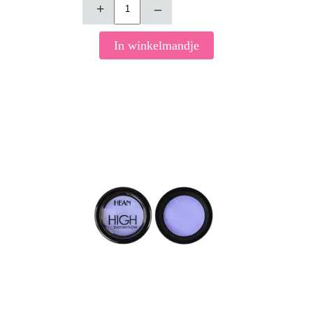
+
–
In winkelmandje