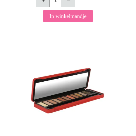
+
–
In winkelmandje