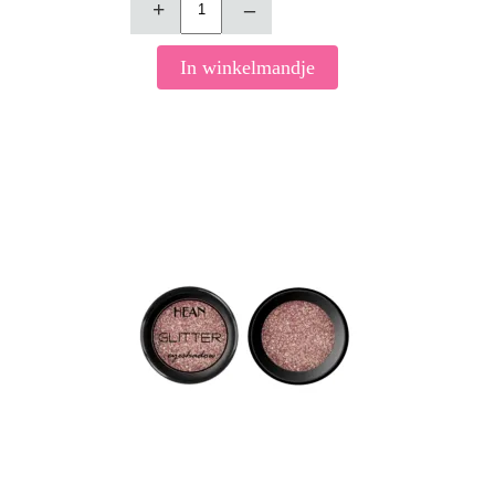
+
–
In winkelmandje