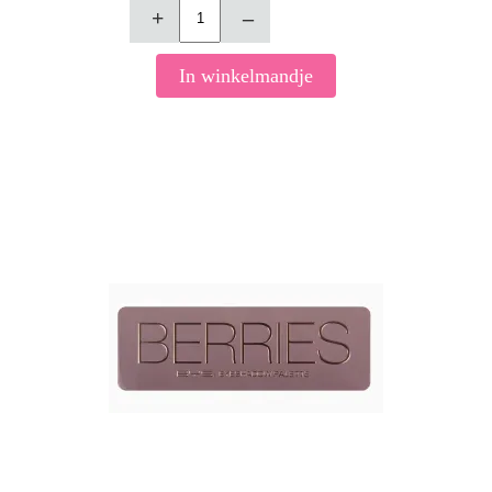
+
–
In winkelmandje