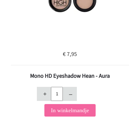
€ 7,95
Mono HD Eyeshadow Hean - Aura
+
–
In winkelmandje