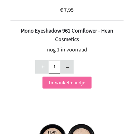
€ 7,95
Mono Eyeshadow 961 Cornflower - Hean
Cosmetics
nog 1 in voorraad
+
–
In winkelmandje