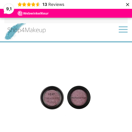
×
13
Reviews
9,1
Terug naar hoofdinhoud