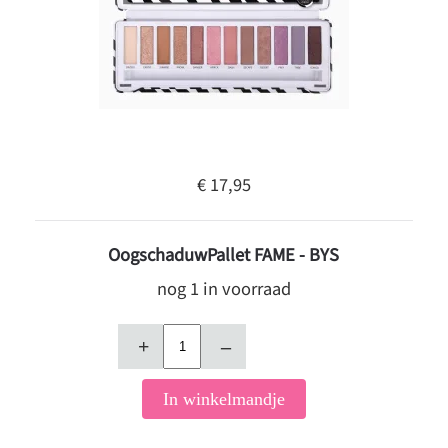
€ 17,95
OogschaduwPallet FAME - BYS
nog 1 in voorraad
+
–
In winkelmandje