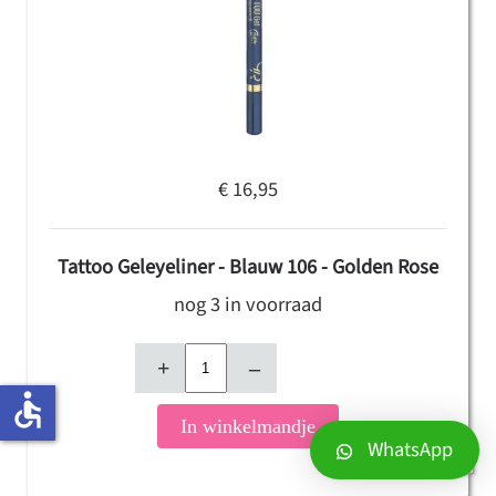
€ 16,95
Tattoo Geleyeliner - Blauw 106 - Golden Rose
nog 3 in voorraad
+
–
accessible
In winkelmandje
WhatsApp