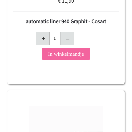
€ 11,90
automatic liner 940 Graphit - Cosart
+
–
In winkelmandje