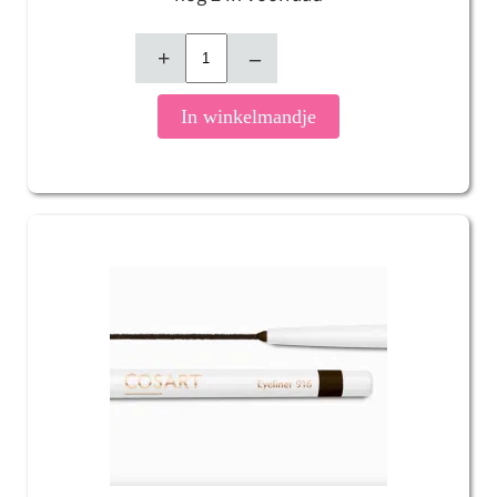
+
–
In winkelmandje