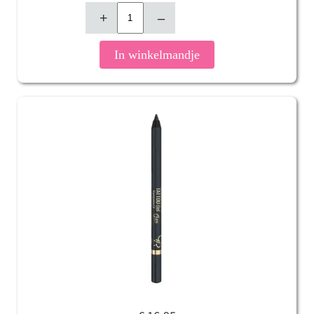
+
–
In winkelmandje