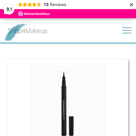
×
13
Reviews
9,1
Terug naar hoofdinhoud