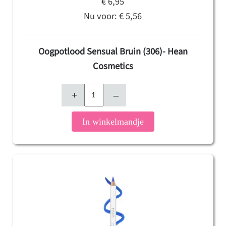
€ 6,95
Nu voor:
€ 5,56
Oogpotlood Sensual Bruin (306)- Hean
Cosmetics
+
–
In winkelmandje