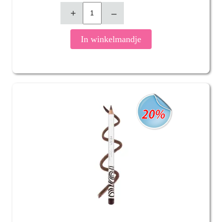
+
–
In winkelmandje