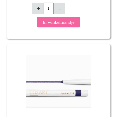
+
–
In winkelmandje