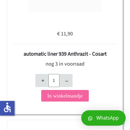
€ 11,90
automatic liner 939 Anthrazit - Cosart
nog 3 in voorraad
+
–
In winkelmandje
accessible
WhatsApp