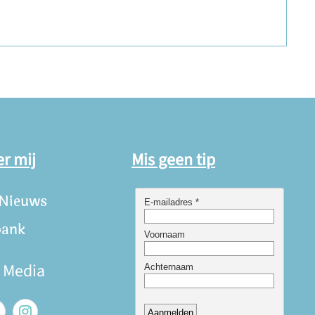
er mij
Mis geen tip
 Nieuws
bank
e Media