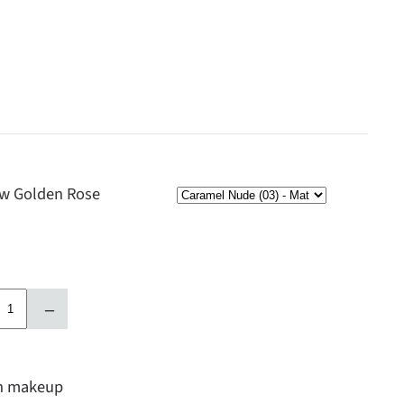
w Golden Rose
–
n makeup