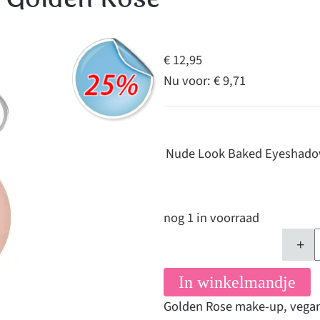
€ 12,95
Nu voor:
€ 9,71
Nude Look Baked Eyeshado
nog 1 in voorraad
+
In winkelmandje
Golden Rose make-up
,
vega