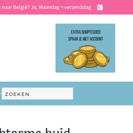
 naar België? Ja, Maandag = verzenddag