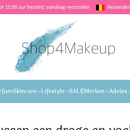
oor 15:00 uur besteld; vandaag verzonden
Verzenden
rfum
Skincare
Lifestyle
SALE
Merken
Advies