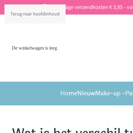
Vaste lage verzendkosten € 3,95 - v
Terug naar hoofdinhoud
De winkelwagen is leeg
Home
Nieuw
Make-up
Pa