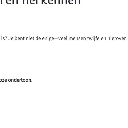
uren herkennen
m is? Je bent niet de enige—veel mensen twijfelen hierover.
 roze ondertoon
.