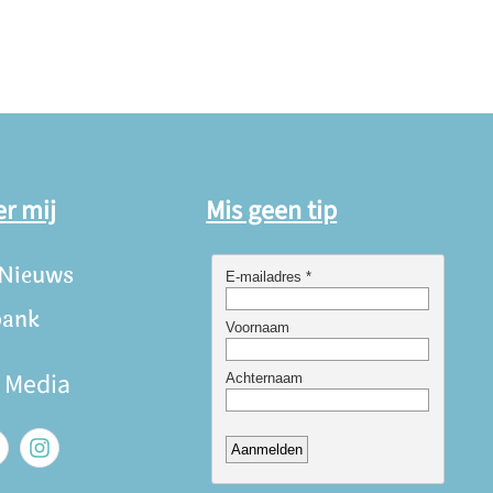
er mij
Mis geen tip
 Nieuws
bank
e Media