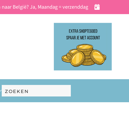
 naar België? Ja, Maandag = verzenddag