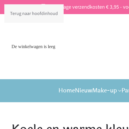
Vaste lage verzendkosten € 3,95 - v
Terug naar hoofdinhoud
De winkelwagen is leeg
Home
Nieuw
Make-up
Pa