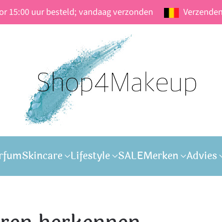
oor 15:00 uur besteld; vandaag verzonden
Verzenden
rfum
Skincare
Lifestyle
SALE
Merken
Advies