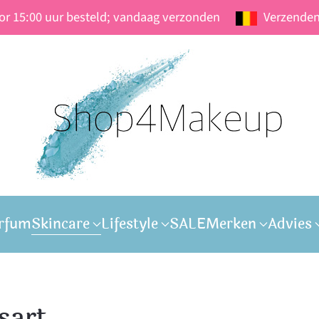
oor 15:00 uur besteld; vandaag verzonden
Verzenden
rfum
Skincare
Lifestyle
SALE
Merken
Advies
sart