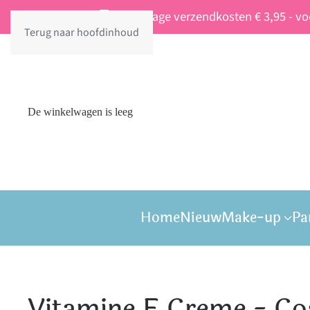
Vaste lage verzendkosten € 3,95 - v
Terug naar hoofdinhoud
De winkelwagen is leeg
Home
Nieuw
Make-up
Pa
Vitamine E Creme - Co