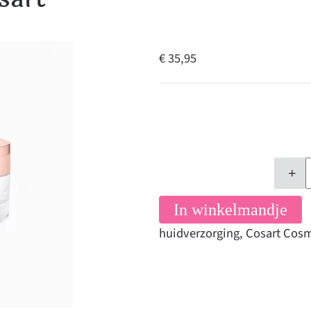
€ 35,95
+
In winkelmandje
huidverzorging
,
Cosart Cosm