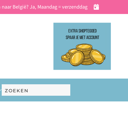
 naar België? Ja, Maandag = verzenddag