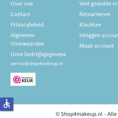
Over ons
Veel gestelde v
Contact
Retourneren
Privacybeleid
Klachten
Algemene
Inloggen accou
Voorwaarden
Maak account
Onze bedrijfsgegevens
service@shop4makeup.nl
accessible
© Shop4makeup.nl - Alle p