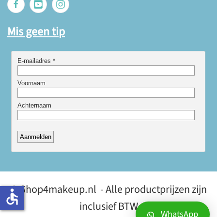
Mis geen tip
© Shop4makeup.nl - Alle productprijzen zijn
accessible
inclusief BTW
WhatsApp