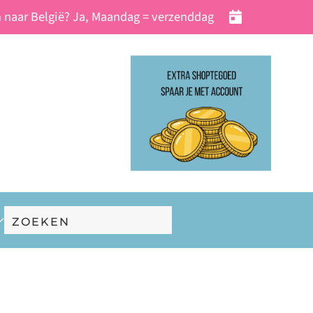
 naar België? Ja, Maandag = verzenddag