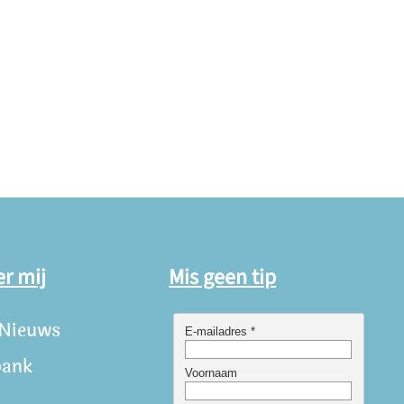
er mij
Mis geen tip
 Nieuws
bank