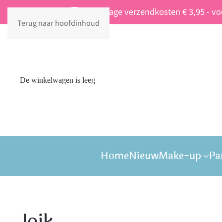
Vaste lage verzendkosten € 3,95 - v
Terug naar hoofdinhoud
De winkelwagen is leeg
Home
Nieuw
Make-up
Pa
Joik