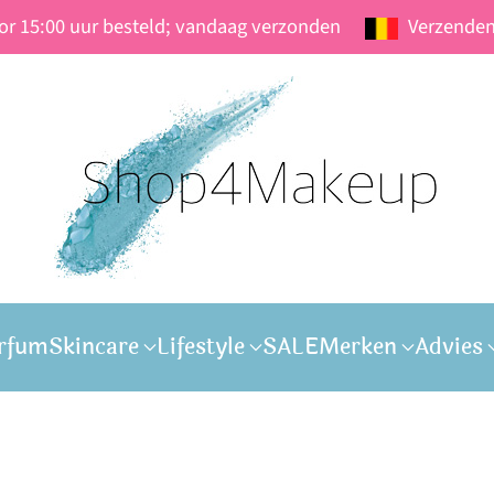
oor 15:00 uur besteld; vandaag verzonden
Verzenden
rfum
Skincare
Lifestyle
SALE
Merken
Advies