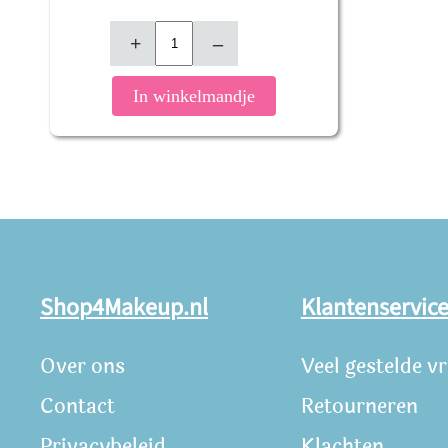
+
–
In winkelmandje
Shop4Makeup.nl
Klantenservic
Over ons
Veel gestelde v
Contact
Retourneren
Privacybeleid
Klachten