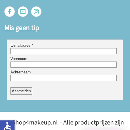
Mis geen tip
© Shop4makeup.nl - Alle productprijzen zijn
accessible