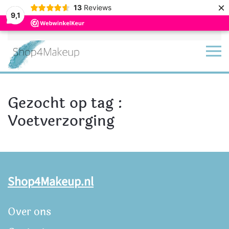
×
13
Reviews
9,1
Terug naar hoofdinhoud
Gezocht op tag :
Voetverzorging
Shop4Makeup.nl
Over ons