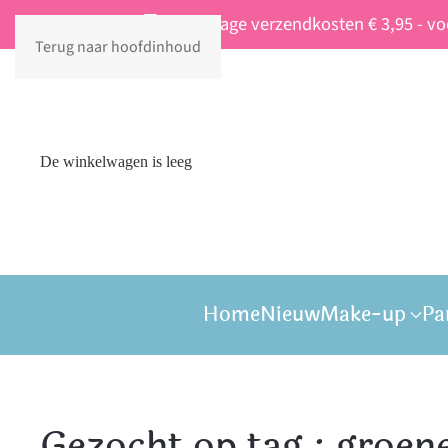
Vaste lage verzendkosten € 3,95 - v
Terug naar hoofdinhoud
De winkelwagen is leeg
Home
Nieuw
Make-up
Pa
Gezocht op tag : groen