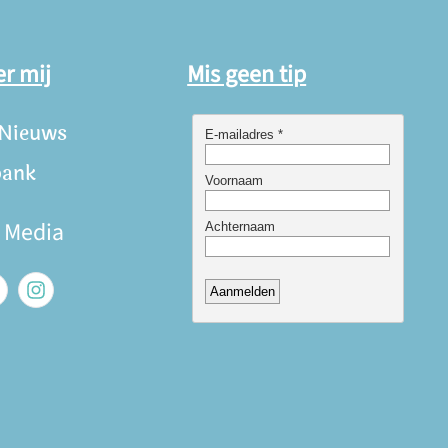
er mij
Mis geen tip
 Nieuws
bank
e Media