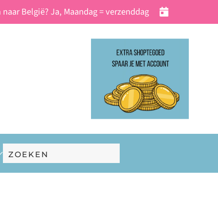
 naar België? Ja, Maandag = verzenddag