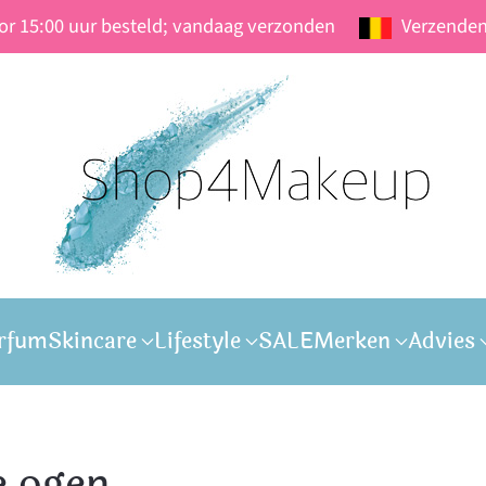
oor 15:00 uur besteld; vandaag verzonden
Verzenden
rfum
Skincare
Lifestyle
SALE
Merken
Advies
e ogen