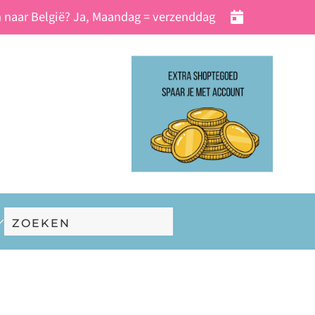
 naar België? Ja, Maandag = verzenddag