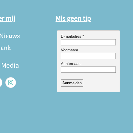
er mij
Mis geen tip
 Nieuws
bank
e Media