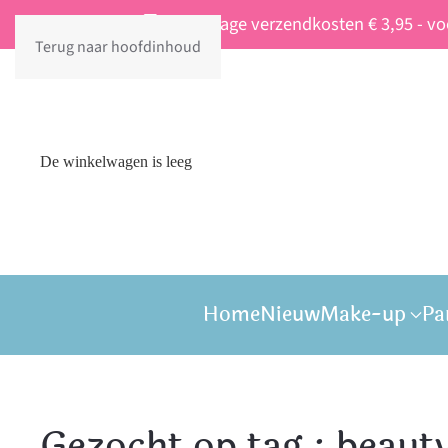
Vaste lage verzendkosten € 3,95 - v
Terug naar hoofdinhoud
De winkelwagen is leeg
Home
Nieuw
Make-up
Pa
Gezocht op tag : beaut