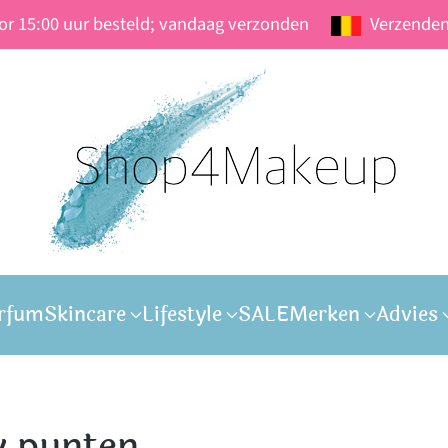
oor 15:00 uur besteld; vandaag verzonden
Verzenden
rfum
Skincare
Lifestyle
SALE
Merken
Advies
y punten