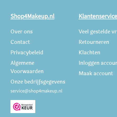
Shop4Makeup.nl
Klantenservic
Over ons
Veel gestelde v
Contact
Retourneren
Privacybeleid
Klachten
Algemene
Inloggen accou
Voorwaarden
Maak account
Onze bedrijfsgegevens
service@shop4makeup.nl