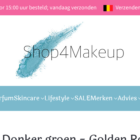
oor 15:00 uur besteld; vandaag verzonden
Verzenden
rfum
Skincare
Lifestyle
SALE
Merken
Advies
13 Donker groen - Golden R