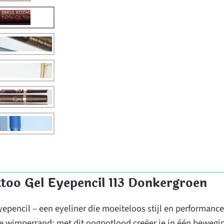
ttoo Gel Eyepencil 113 Donkergroen
epencil – een eyeliner die moeiteloos stijl en performanc
 de wimperrand: met dit oogpotlood creëer je in één bewegin