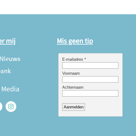
er mij
Mis geen tip
 Nieuws
bank
e Media