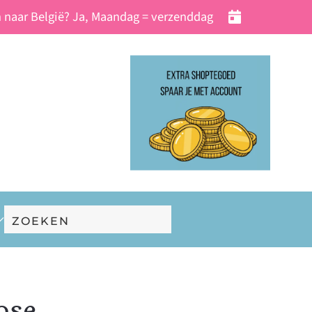
 naar België? Ja, Maandag = verzenddag
ose