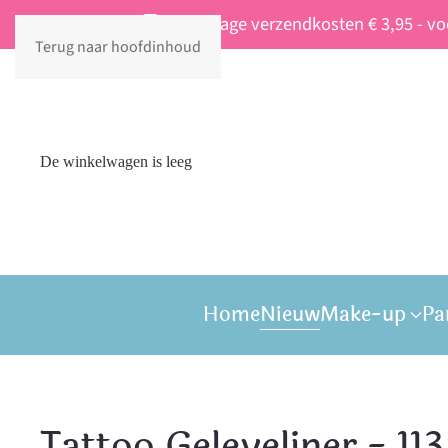
Vaste lage verzendkosten € 3,95 - v
Terug naar hoofdinhoud
De winkelwagen is leeg
Home
Nieuw
Make-up
Pa
Tattoo Geleyeliner - 1