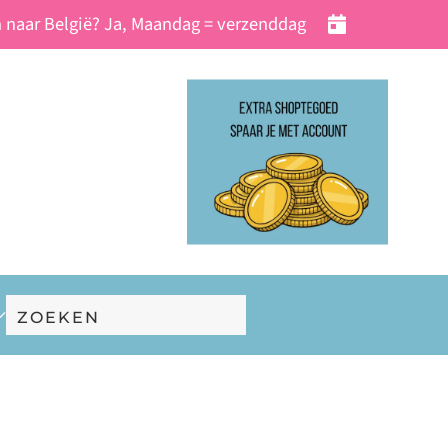
 naar België? Ja, Maandag = verzenddag