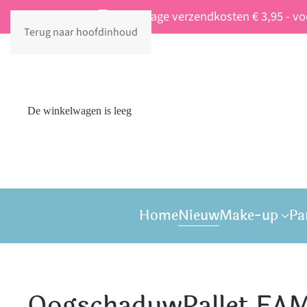
Vaste lage verzendkosten € 3,95 - v
Terug naar hoofdinhoud
De winkelwagen is leeg
Home
Nieuw
Make-up
Pa
OogschaduwPallet FA