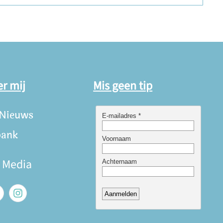
er mij
Mis geen tip
 Nieuws
bank
e Media