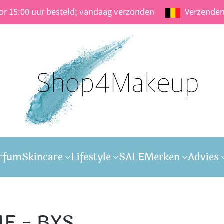
oor 15:00 uur besteld; vandaag verzonden
Verzenden
rfum
Skincare
Lifestyle
SALE
Merken
Advies
ME - BYS