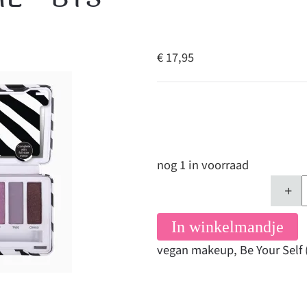
€ 17,95
nog 1 in voorraad
+
In winkelmandje
vegan makeup
,
Be Your Self