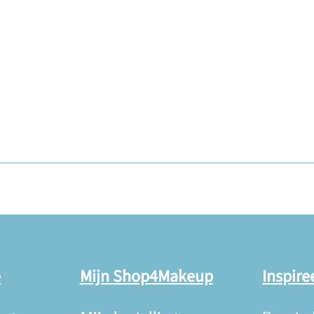
e
Mijn Shop4Makeup
Inspire