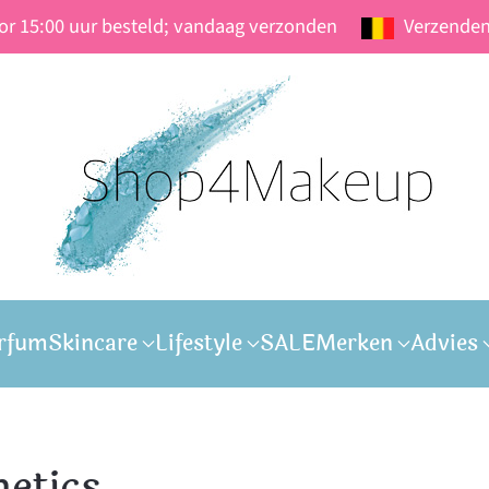
oor 15:00 uur besteld; vandaag verzonden
Verzenden
rfum
Skincare
Lifestyle
SALE
Merken
Advies
etics