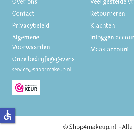
Over ons
Veel gestelde v
Contact
Retourneren
Privacybeleid
Klachten
Algemene
Inloggen accou
Voorwaarden
Maak account
Onze bedrijfsgegevens
service@shop4makeup.nl
accessible
© Shop4makeup.nl - Alle p