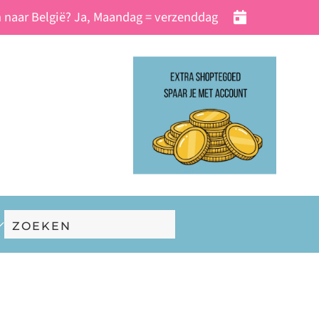
 naar België? Ja, Maandag = verzenddag