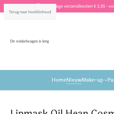
Vaste lage verzendkosten € 3,95 - v
Terug naar hoofdinhoud
De winkelwagen is leeg
Home
Nieuw
Make-up
Pa
Lipmask Oil Hean Cosm