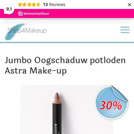
×
13
Reviews
9,1
Terug naar hoofdinhoud
Jumbo Oogschaduw potloden
Astra Make-up