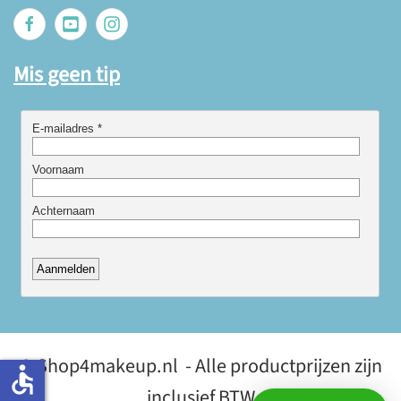
Mis geen tip
© Shop4makeup.nl - Alle productprijzen zijn
accessible
inclusief BTW