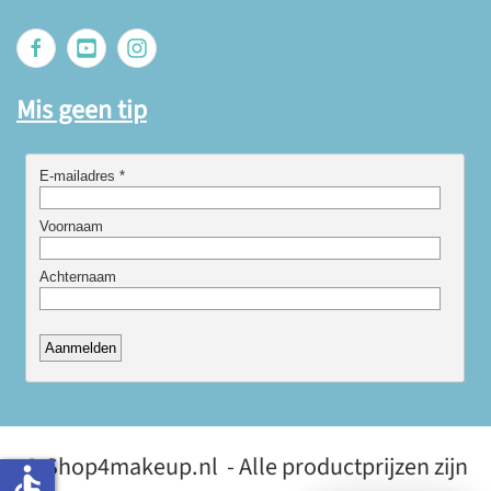
Mis geen tip
© Shop4makeup.nl - Alle productprijzen zijn
accessible