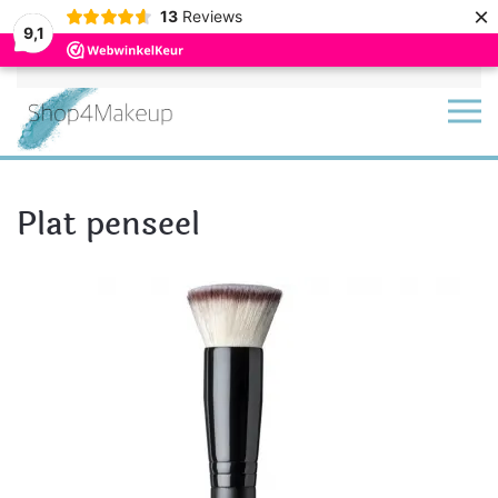
×
13
Reviews
9,1
Terug naar hoofdinhoud
Plat penseel