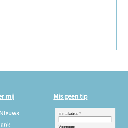
er mij
Mis geen tip
 Nieuws
bank