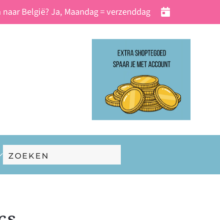
 naar België? Ja, Maandag = verzenddag
cs