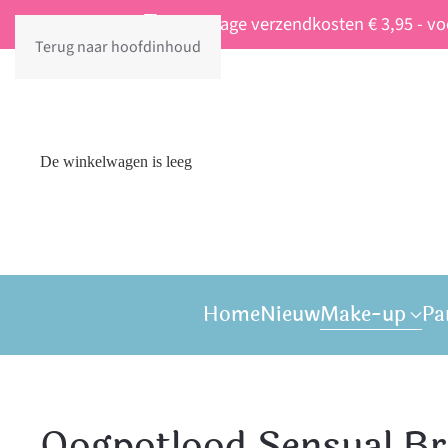
Vaste lage verzendkosten € 3,95 - v
Terug naar hoofdinhoud
De winkelwagen is leeg
Home
Nieuw
Make-up
Pa
Oogpotlood Sensual Br