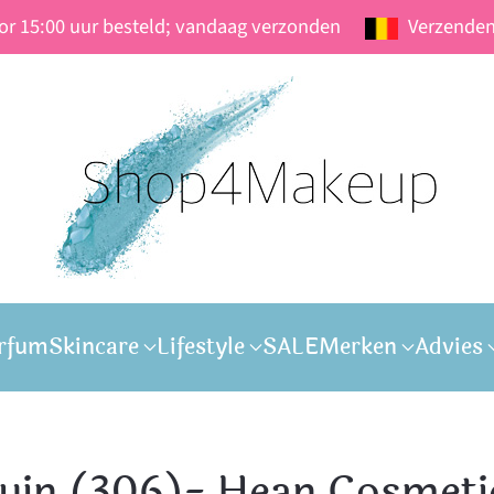
oor 15:00 uur besteld; vandaag verzonden
Verzenden
rfum
Skincare
Lifestyle
SALE
Merken
Advies
uin (306)- Hean Cosmeti