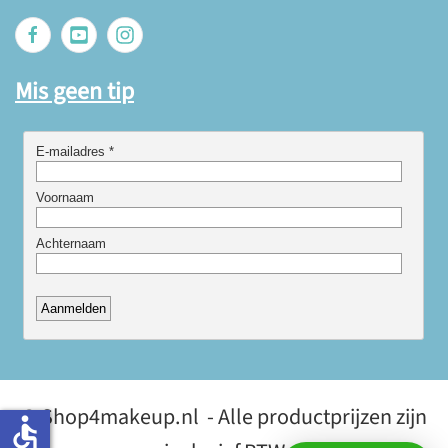
Mis geen tip
© Shop4makeup.nl - Alle productprijzen zijn
accessible