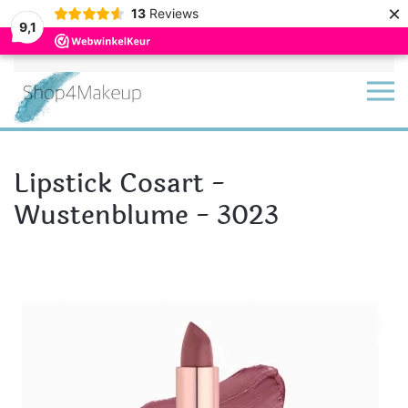
×
13
Reviews
9,1
Terug naar hoofdinhoud
Lipstick Cosart -
Wustenblume - 3023