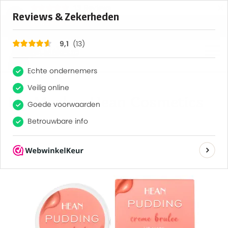
×
13
Reviews
9,1
Terug naar hoofdinhoud
Lip Masker Hean Cosmetics