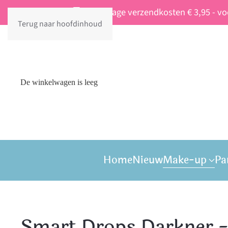
Vaste lage verzendkosten € 3,95 - v
Terug naar hoofdinhoud
De winkelwagen is leeg
Home
Nieuw
Make-up
Pa
Smart Drops Darkner 