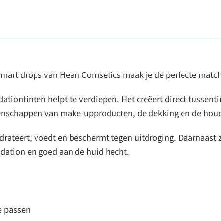
t smart drops van Hean Comsetics maak je de perfecte matc
dationtinten helpt te verdiepen. Het creëert direct tussen
eigenschappen van make-upproducten, de dekking en de hou
 hydrateert, voedt en beschermt tegen uitdroging. Daarnaas
ndation en goed aan de huid hecht.
e passen