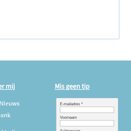
er mij
Mis geen tip
 Nieuws
bank