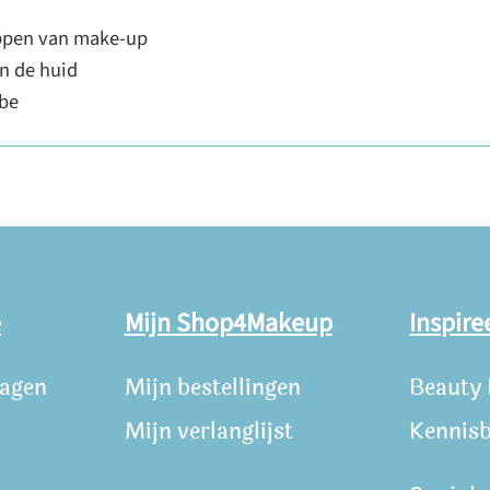
ppen van make-up
an de huid
ube
e
Mijn Shop4Makeup
Inspire
ragen
Mijn bestellingen
Beauty
Mijn verlanglijst
Kennis