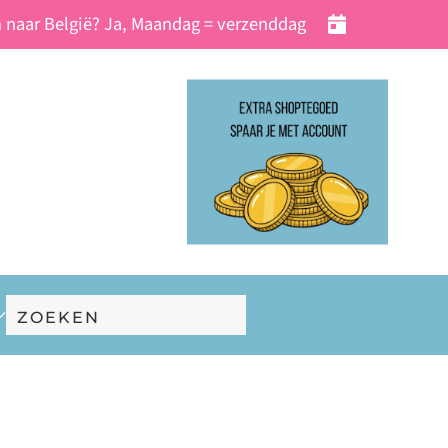
 naar België? Ja, Maandag = verzenddag