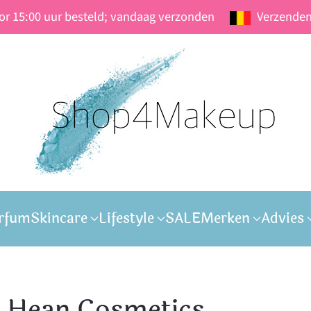
oor 15:00 uur besteld; vandaag verzonden
Verzenden
rfum
Skincare
Lifestyle
SALE
Merken
Advies
- Hean Cosmetics