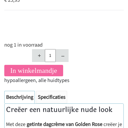
€ 25,95
nog 1 in voorraad
+
–
In winkelmandje
hypoallergeen
,
alle huidtypes
Beschrijving
Specificaties
Creëer een natuurlijke nude look
Met deze
getinte dagcrème van Golden Rose
creëer je