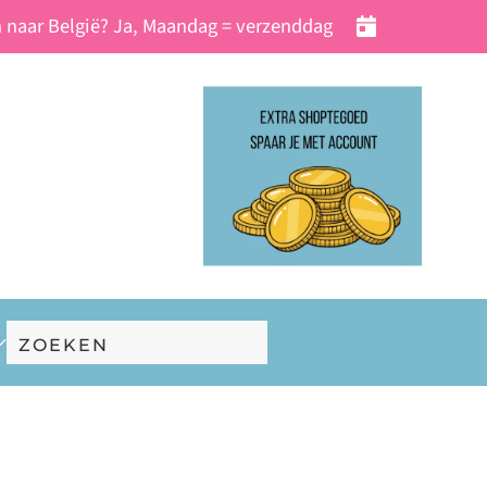
 naar België? Ja, Maandag = verzenddag