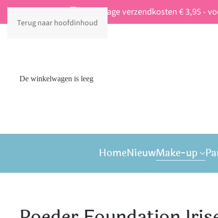
Vaste lage verzendkosten € 3,95 - v
Terug naar hoofdinhoud
De winkelwagen is leeg
Home
Nieuw
Make-up
Pa
Poeder Foundation Irise