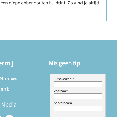
een diepe ebbenhouten huidtint. Zo vind je altijd
er mij
Mis geen tip
 Nieuws
bank
e Media