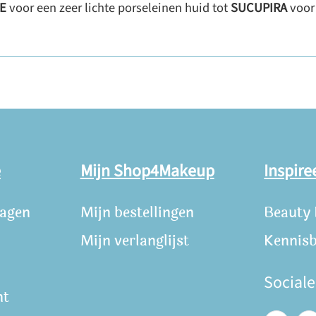
E
voor een zeer lichte porseleinen huid tot
SUCUPIRA
voor 
e
Mijn Shop4Makeup
Inspire
ragen
Mijn bestellingen
Beauty
Mijn verlanglijst
Kennis
Social
nt