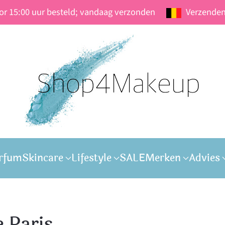
oor 15:00 uur besteld; vandaag verzonden
Verzenden
rfum
Skincare
Lifestyle
SALE
Merken
Advies
 Paris