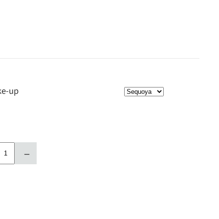
ke-up
–