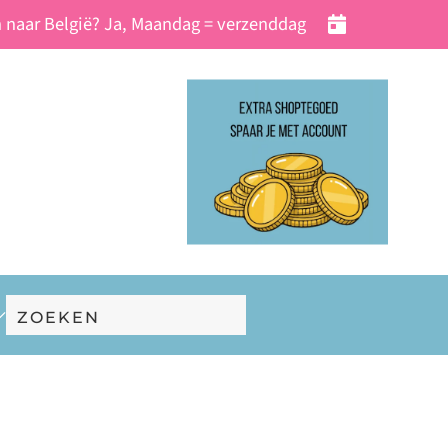
 naar België? Ja, Maandag = verzenddag