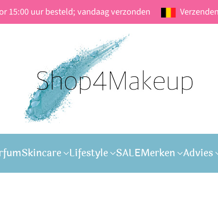
oor 15:00 uur besteld; vandaag verzonden
Verzenden
rfum
Skincare
Lifestyle
SALE
Merken
Advies