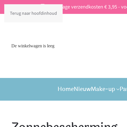
Vaste lage verzendkosten € 3,95 - v
Terug naar hoofdinhoud
De winkelwagen is leeg
Home
Nieuw
Make-up
Pa