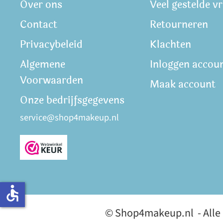
Over ons
Veel gestelde v
Contact
Retourneren
Privacybeleid
Klachten
Algemene
Inloggen accou
Voorwaarden
Maak account
Onze bedrijfsgegevens
service@shop4makeup.nl
accessible
© Shop4makeup.nl - Alle p