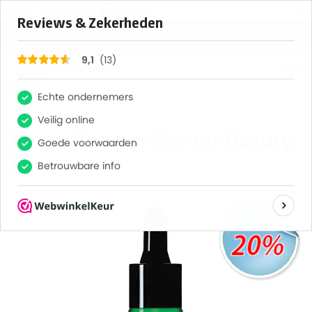
×
13
Reviews
9,1
Terug naar hoofdinhoud
Phyto Booster Serum Beauty
Face