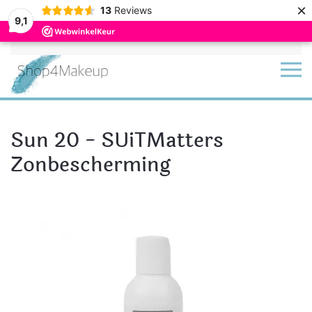
×
13
Reviews
9,1
Terug naar hoofdinhoud
Sun 20 - SUiTMatters
Zonbescherming