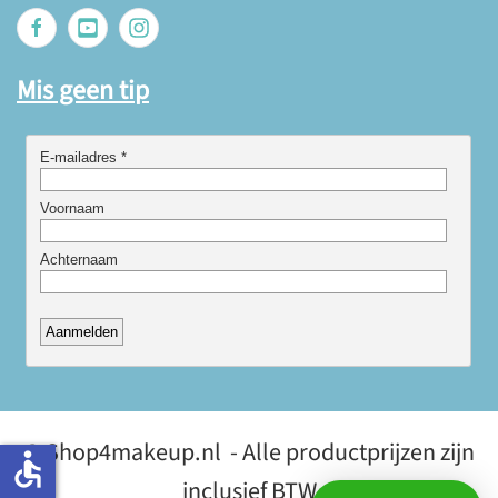
Mis geen tip
© Shop4makeup.nl - Alle productprijzen zijn
accessible
inclusief BTW