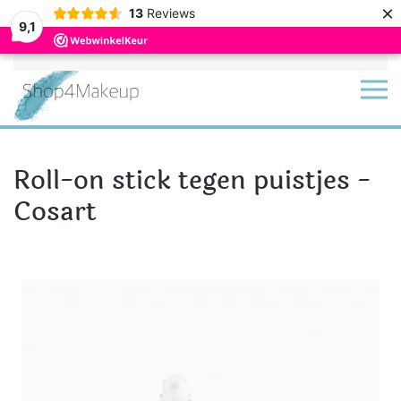
×
13
Reviews
9,1
Terug naar hoofdinhoud
Roll-on stick tegen puistjes -
Cosart