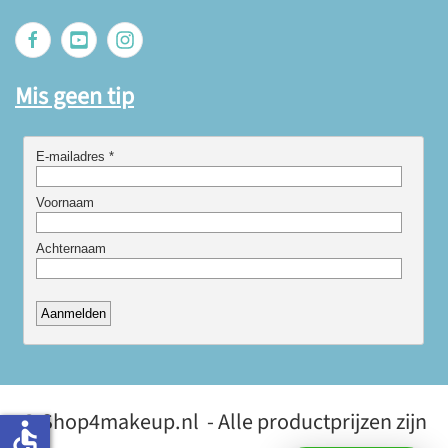
Mis geen tip
© Shop4makeup.nl - Alle productprijzen zijn
accessible