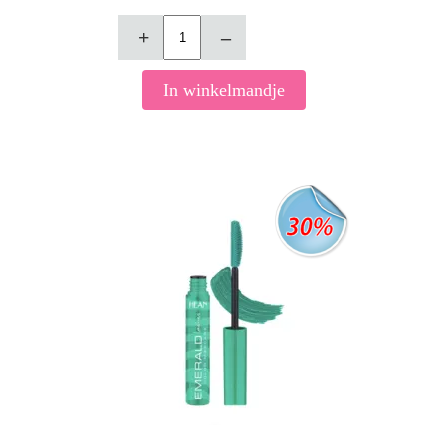
+
–
In winkelmandje