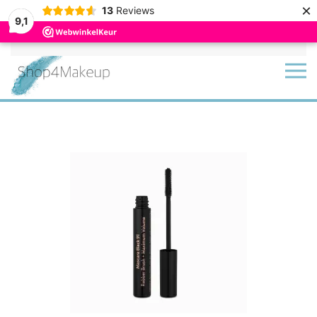
×
13
Reviews
9,1
Terug naar hoofdinhoud