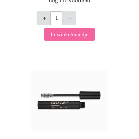
nog 1 in voorraad
+
–
In winkelmandje