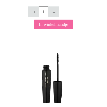
+
–
In winkelmandje