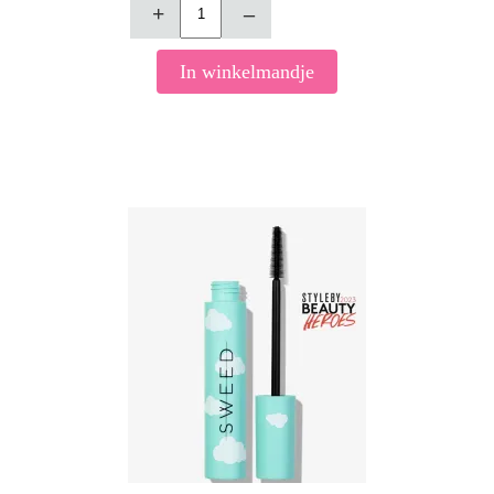
+
–
In winkelmandje