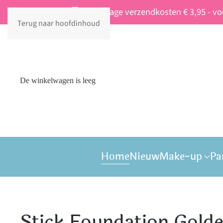
Vaste lage verzendkosten € 3,95 - v
Terug naar hoofdinhoud
De winkelwagen is leeg
Home
Nieuw
Make-up
Pa
Stick Foundation Gold