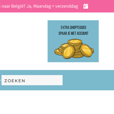
 naar België? Ja, Maandag = verzenddag