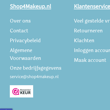
Shop4Makeup.nl
Klantenservic
Over ons
Veel gestelde v
Contact
Retourneren
Privacybeleid
Klachten
Algemene
Inloggen accou
Voorwaarden
Maak account
Onze bedrijfsgegevens
service@shop4makeup.nl