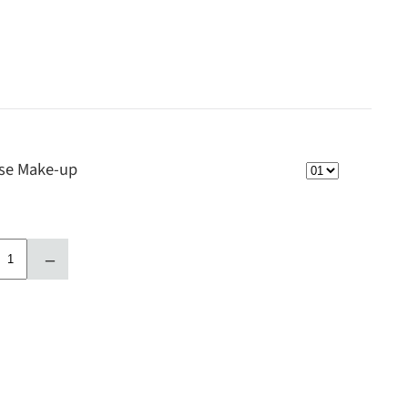
ose Make-up
–