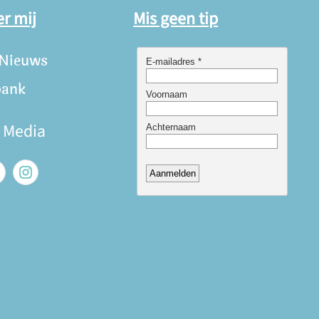
er mij
Mis geen tip
 Nieuws
bank
e Media