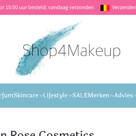
oor 15:00 uur besteld; vandaag verzonden
Verzenden
rfum
Skincare
Lifestyle
SALE
Merken
Advies
en Rose Cosmetics