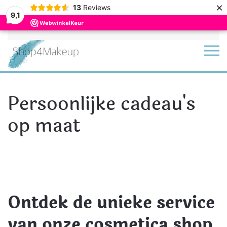
×
13
Reviews
9,1
Terug naar hoofdinhoud
Persoonlijke cadeau's
op maat
Ontdek de unieke service
van onze cosmetica shop