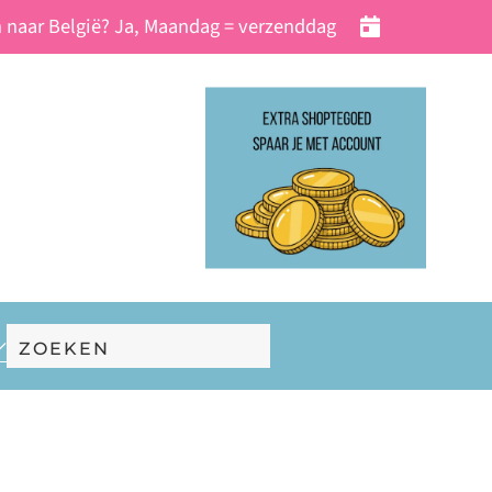
 naar België? Ja, Maandag = verzenddag