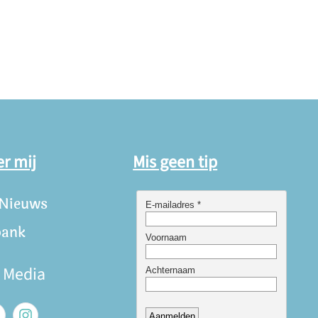
er mij
Mis geen tip
 Nieuws
bank
e Media