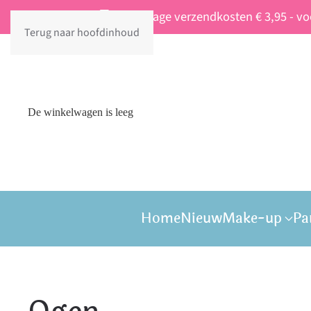
Vaste lage verzendkosten € 3,95 - v
Terug naar hoofdinhoud
De winkelwagen is leeg
Home
Nieuw
Make-up
Pa