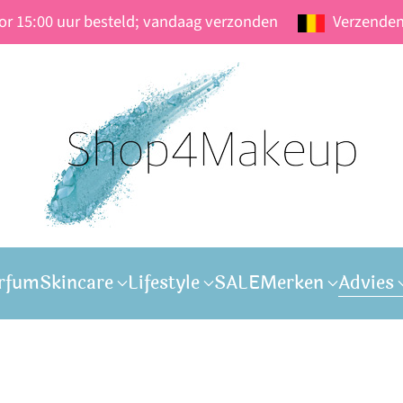
oor 15:00 uur besteld; vandaag verzonden
Verzenden
rfum
Skincare
Lifestyle
SALE
Merken
Advies