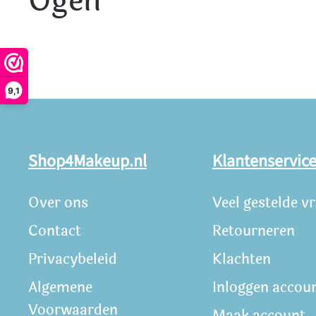
Ogen
9,1
Shop4Makeup.nl
Klantenservic
Over ons
Veel gestelde v
Contact
Retourneren
Privacybeleid
Klachten
Algemene
Inloggen accou
Voorwaarden
Maak account