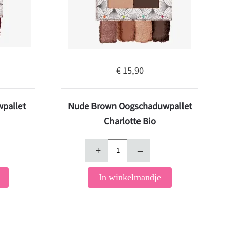
€ 15,90
pallet
Nude Brown Oogschaduwpallet
Charlotte Bio
+
–
In winkelmandje