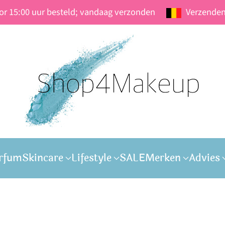
oor 15:00 uur besteld; vandaag verzonden
Verzenden
rfum
Skincare
Lifestyle
SALE
Merken
Advies