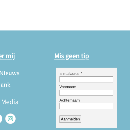
er mij
Mis geen tip
 Nieuws
bank
e Media