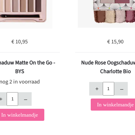
€ 10,95
€ 15,90
aduw Matte On the Go -
Nude Rose Oogschaduw
BYS
Charlotte Bio
nog 2 in voorraad
+
–
+
–
In winkelmandje
In winkelmandje