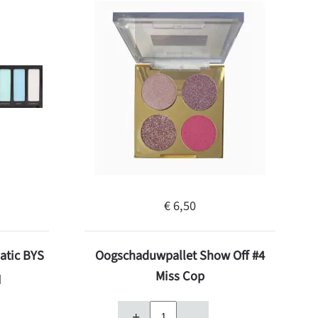
€ 6,50
atic BYS
Oogschaduwpallet Show Off #4
Miss Cop
d
+
–