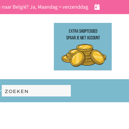
 naar België? Ja, Maandag = verzenddag