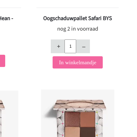
ean -
Oogschaduwpallet Safari BYS
nog 2 in voorraad
+
–
In winkelmandje