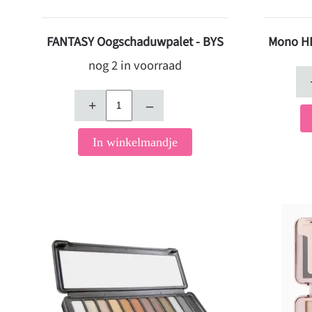
FANTASY Oogschaduwpalet - BYS
Mono HD
nog 2 in voorraad
+
–
In winkelmandje