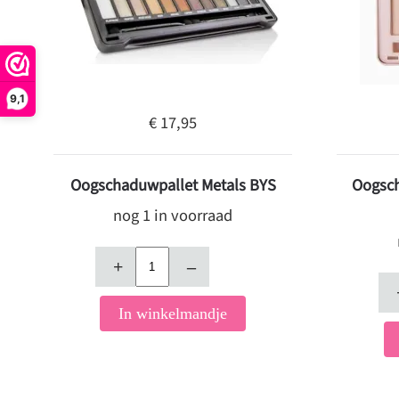
9,1
€ 17,95
Oogschaduwpallet Metals BYS
Oogsch
nog 1 in voorraad
+
–
In winkelmandje