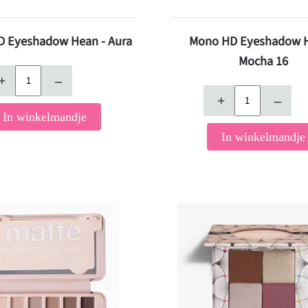
 Eyeshadow Hean - Aura
Mono HD Eyeshadow H
Mocha 16
+
–
+
–
In winkelmandje
In winkelmandje