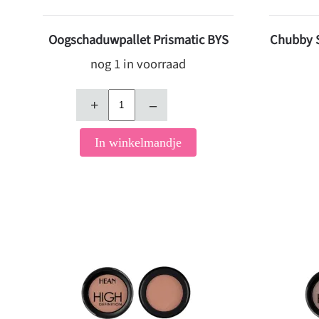
Oogschaduwpallet Prismatic BYS
Chubby S
nog 1 in voorraad
+
–
In winkelmandje