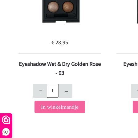
€ 28,95
Eyeshadow Wet & Dry Golden Rose
Eyesh
- 03
+
–
In winkelmandje
9,1