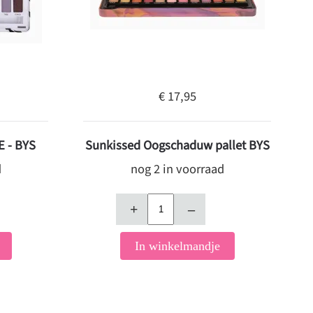
€ 17,95
 - BYS
Sunkissed Oogschaduw pallet BYS
d
nog 2 in voorraad
+
–
In winkelmandje