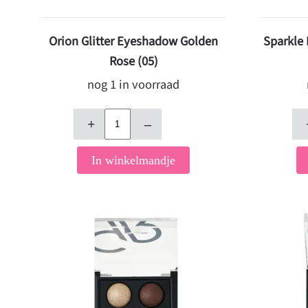
Orion Glitter Eyeshadow Golden
Sparkle
Rose (05)
nog 1 in voorraad
+
–
In winkelmandje