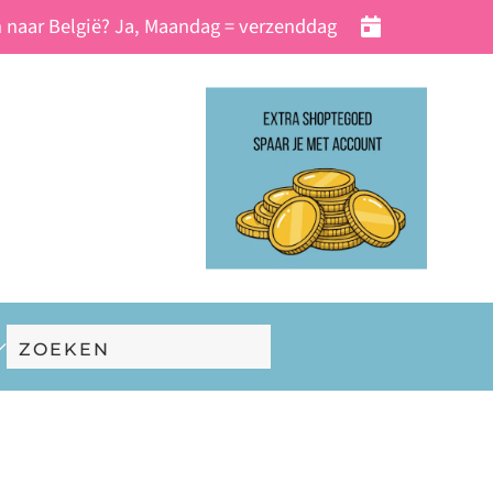
 naar België? Ja, Maandag = verzenddag