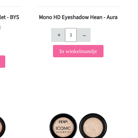
et - BYS
Mono HD Eyeshadow Hean - Aura
d
+
–
In winkelmandje