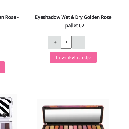
n Rose -
Eyeshadow Wet & Dry Golden Rose
- pallet 02
d
+
–
In winkelmandje