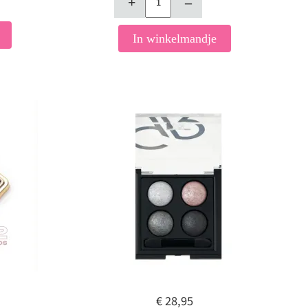
+
–
In winkelmandje
€ 28,95