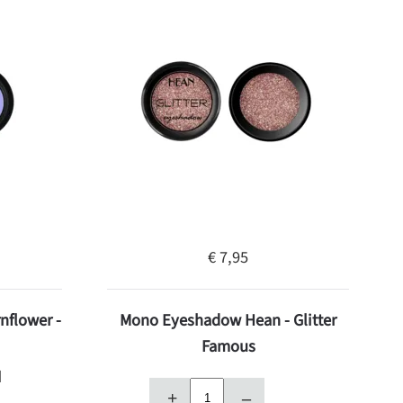
€ 7,95
flower -
Mono Eyeshadow Hean - Glitter
Famous
d
+
–