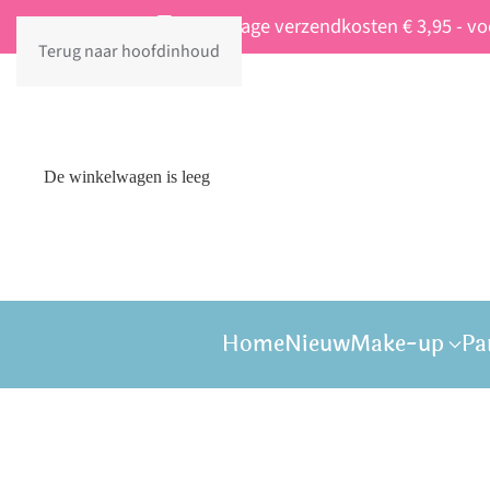
Vaste lage verzendkosten € 3,95 - v
Terug naar hoofdinhoud
De winkelwagen is leeg
Home
Nieuw
Make-up
Pa