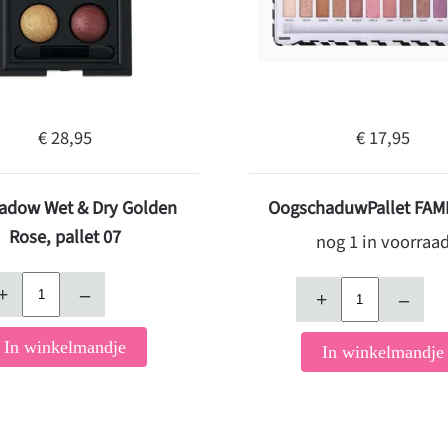
€ 28,95
€ 17,95
adow Wet & Dry Golden
OogschaduwPallet FAME
Rose, pallet 07
nog 1 in voorraa
+
–
+
–
In winkelmandje
In winkelmandje