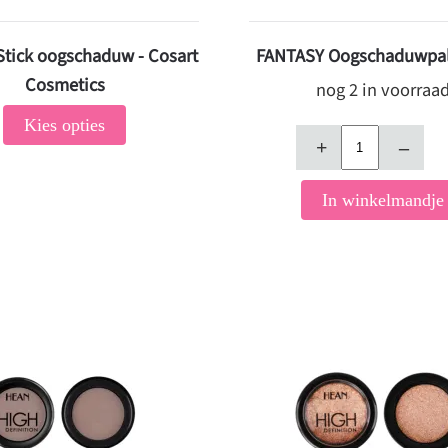
tick oogschaduw - Cosart
FANTASY Oogschaduwpal
Cosmetics
nog 2 in voorraa
Kies opties
+
–
In winkelmandje