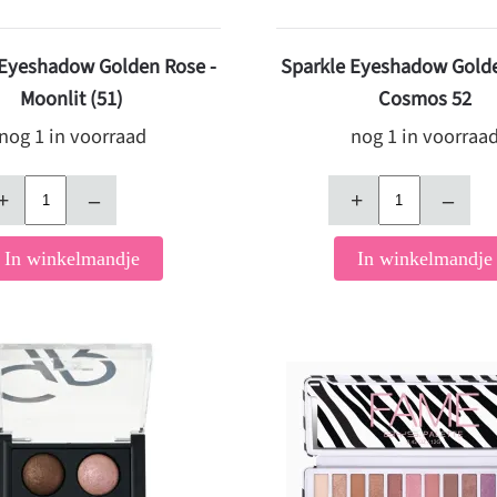
 Eyeshadow Golden Rose -
Sparkle Eyeshadow Golde
Moonlit (51)
Cosmos 52
nog 1 in voorraad
nog 1 in voorraa
+
–
+
–
In winkelmandje
In winkelmandje