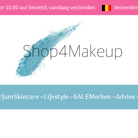
oor 15:00 uur besteld; vandaag verzonden
Verzenden
rfum
Skincare
Lifestyle
SALE
Merken
Advies